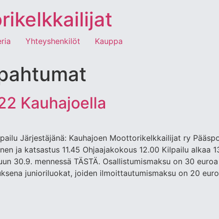
kelkkailijat
eria
Yhteyshenkilöt
Kauppa
pahtumat
22 Kauhajoella
ailu Järjestäjänä: Kauhajoen Moottorikelkkailijat ry Pääsp
inen ja katsastus 11.45 Ohjaajakokous 12.00 Kilpailu alkaa 1
iluun 30.9. mennessä TÄSTÄ. Osallistumismaksu on 30 euroa 
ksena junioriluokat, joiden ilmoittautumismaksu on 20 eur