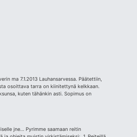
verin ma 7.1.2013 Lauhansarvessa. Päätettiin,
a osoittava tarra on kiinitettynä kelkkaan.
ksunsa, kuten tähänkin asti. Sopimus on
oiselle jne… Pyrimme saamaan reitin
ja ohjeita muistin virkistämiseksi: 1. Reiteillä