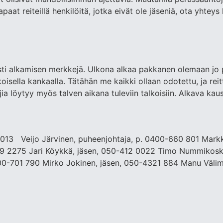
t reiteillä henkilöitä, jotka eivät ole jäseniä, ota yhteys h
asti alkamisen merkkejä. Ulkona alkaa pakkanen olemaan jo 
isella kankaalla. Tätähän me kaikki ollaan odotettu, ja reitt
istujia löytyy myös talven aikana tuleviin talkoisiin. Alkava
. 2013 Veijo Järvinen, puheenjohtaja, p. 0400-660 801 Markk
69 2275 Jari Köykkä, jäsen, 050-412 0022 Timo Nummikoski
0-701 790 Mirko Jokinen, jäsen, 050-4321 884 Manu Välimä