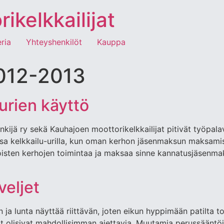
kelkkailijat
eria
Yhteyshenkilöt
Kauppa
2012-2013
urien käyttö
kijä ry sekä Kauhajoen moottorikelkkailijat pitivät työpala
nsa kelkkailu-urilla, kun oman kerhon jäsenmaksun maksamist
toisten kerhojen toimintaa ja maksaa sinne kannatusjäsenma
veljet
ja lunta näyttää riittävän, joten eikun hyppimään patilta t
t olisivat mahdollisimman ajettavia. Muutamia perussääntöjä 