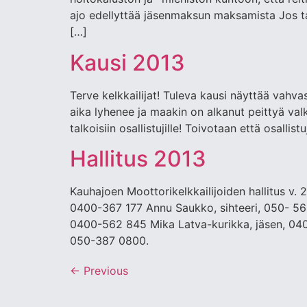
ajo edellyttää jäsenmaksun maksamista Jos tapaa
[…]
Kausi 2013
Terve kelkkailijat! Tuleva kausi näyttää vahv
aika lyhenee ja maakin on alkanut peittyä valko
talkoisiin osallistujille! Toivotaan että osall
Hallitus 2013
Kauhajoen Moottorikelkkailijoiden hallitus v
0400-367 177 Annu Saukko, sihteeri, 050- 5
0400-562 845 Mika Latva-kurikka, jäsen, 040
050-387 0800.
←
Previous