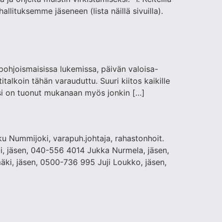
allituksemme jäseneen (lista näillä sivuilla).
pohjoismaisissa lukemissa, päivän valoisa-
italkoin tähän varauduttu. Suuri kiitos kaikille
 kausi on tuonut mukanaan myös jonkin […]
u Nummijoki, varapuh.johtaja, rahastonhoit.
, jäsen, 040-556 4014 Jukka Nurmela, jäsen,
ki, jäsen, 0500-736 995 Juji Loukko, jäsen,