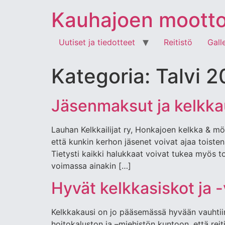
Kauhajoen moottori
Uutiset ja tiedotteet
Reitistö
Gall
Kategoria:
Talvi 
Jäsenmaksut ja kelkka
Lauhan Kelkkailijat ry, Honkajoen kelkka & mön
että kunkin kerhon jäsenet voivat ajaa toiste
Tietysti kaikki halukkaat voivat tukea myös 
voimassa ainakin […]
Hyvät kelkkasiskot ja -
Kelkkakausi on jo pääsemässä hyvään vauhtiin 
hoitokaluston ja –miehistön kuntoon, että reiti